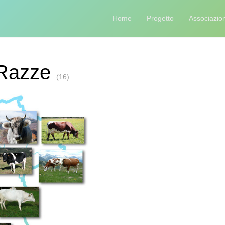
Home
Progetto
Associazion
Razze
(16)