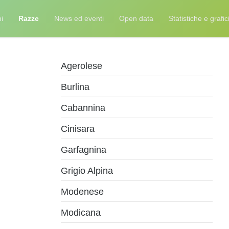
i
Razze
News ed eventi
Open data
Statistiche e grafic
Agerolese
Burlina
Cabannina
Cinisara
Garfagnina
Grigio Alpina
Modenese
Modicana