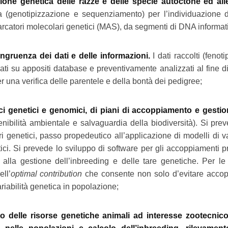
one genetica delle razze e delle specie autoctone ed allev
ca (genotipizzazione e sequenziamento) per l’individuazione 
 marcatori molecolari genetici (MAS), da segmenti di DNA informa
ngruenza dei dati e delle informazioni.
I dati raccolti (fenoti
ati su appositi database e preventivamente analizzati al fine d
r una verifica delle parentele e della bontà dei pedigree;
i genetici e genomici, di piani di accoppiamento e gestione
ibilità ambientale e salvaguardia della biodiversità). Si preve
ri genetici, passo propedeutico all’applicazione di modelli di va
etici. Si prevede lo sviluppo di software per gli accoppiament
a, alla gestione dell’inbreeding e delle tare genetiche. Per l
ll’
optimal contribution
che consente non solo d’evitare accop
riabilità genetica in popolazione;
 delle risorse genetiche animali ad interesse zootecnico