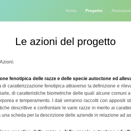
Home
Progetto
Associazio
Le azioni del progetto
 Azioni:
ne fenotipica delle razze e delle specie autoctone ed allevate
ità di caratterizzazione fenotipica attraverso la definizione e ril
ziarle, di caratteristiche biometriche delle quali alcune comuni a t
rporea e temperamento. I dati verranno raccolti con appositi stru
iche descrittive e confrontare le varie razze in merito ai caratteri
 una scheda per la descrizione delle aziende in relazione ad asp