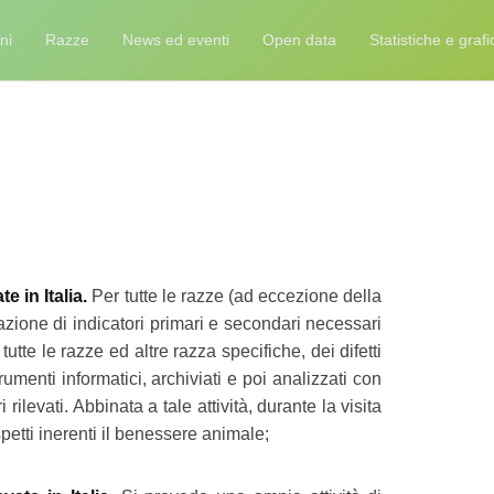
ni
Razze
News ed eventi
Open data
Statistiche e grafi
 in Italia.
Per tutte le razze (ad eccezione della
evazione di indicatori primari e secondari necessari
utte le razze ed altre razza specifiche, dei difetti
menti informatici, archiviati e poi analizzati con
 rilevati. Abbinata a tale attività, durante la visita
etti inerenti il benessere animale;