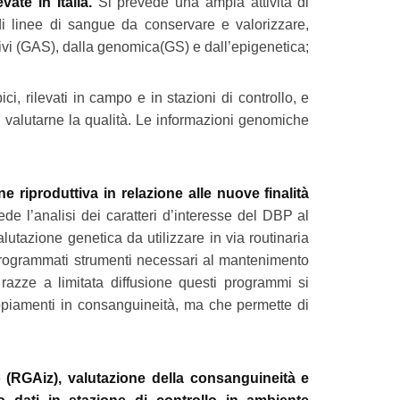
ate in Italia.
Si prevede una ampia attività di
di linee di sangue da conservare e valorizzare,
tivi (GAS), dalla genomica(GS) e dall’epigenetica;
pici, rilevati in campo e in stazioni di controllo, e
i valutarne la qualità. Le informazioni genomiche
 riproduttiva in relazione alle nuove finalità
de l’analisi dei caratteri d’interesse del DBP al
lutazione genetica da utilizzare in via routinaria
i programmati strumenti necessari al mantenimento
e razze a limitata diffusione questi programmi si
piamenti in consanguineità, ma che permette di
 (RGAiz), valutazione della consanguineità e