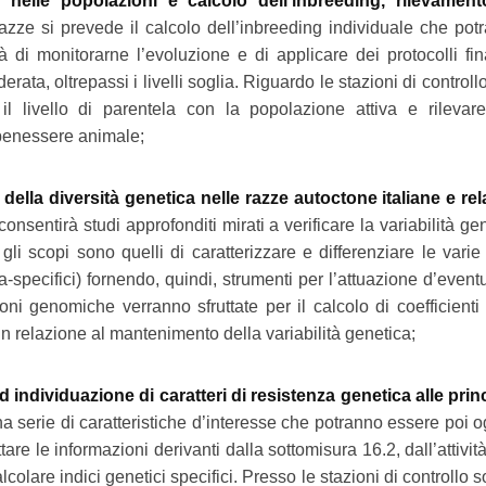
a nelle popolazioni e calcolo dell’inbreeding, rilevamen
 razze si prevede il calcolo dell’inbreeding individuale che po
 di monitorarne l’evoluzione e di applicare dei protocolli fi
erata, oltrepassi i livelli soglia. Riguardo le stazioni di controll
il livello di parentela con la popolazione attiva e rilevare
benessere animale;
ella diversità genetica nelle razze autoctone italiane e rel
nsentirà studi approfonditi mirati a verificare la variabilità ge
 gli scopi sono quelli di caratterizzare e differenziare le varie
specifici) fornendo, quindi, strumenti per l’attuazione d’event
ni genomiche verranno sfruttate per il calcolo di coefficient
n relazione al mantenimento della variabilità genetica;
individuazione di caratteri di resistenza genetica alle princ
na serie di caratteristiche d’interesse che potranno essere poi o
ttare le informazioni derivanti dalla sottomisura 16.2, dall’attivit
lcolare indici genetici specifici. Presso le stazioni di controllo 