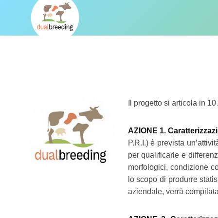
Il progetto si articola in 10
AZIONE 1. Caratterizzazio
P.R.I.) è prevista un’attiv
per qualificarle e differen
morfologici, condizione co
lo scopo di produrre statist
aziendale, verrà compilata