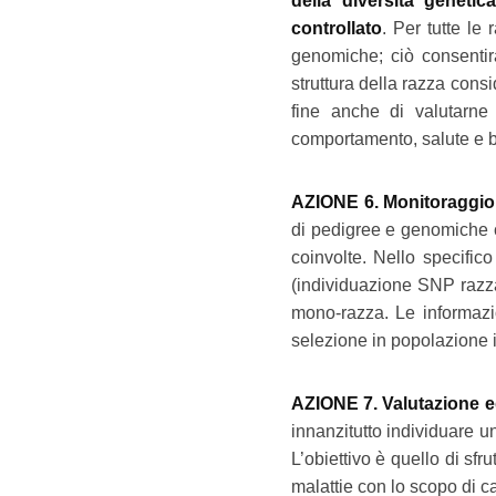
della diversità genetic
controllato
. Per tutte le
genomiche; ciò consentirà
struttura della razza consid
fine anche di valutarne 
comportamento, salute e 
AZIONE 6. Monitoraggio d
di pedigree e genomiche co
coinvolte. Nello specifico
(individuazione SNP razza-
mono-razza. Le informazio
selezione in popolazione i
AZIONE 7. Valutazione ed 
innanzitutto individuare u
L’obiettivo è quello di sfru
malattie con lo scopo di ca