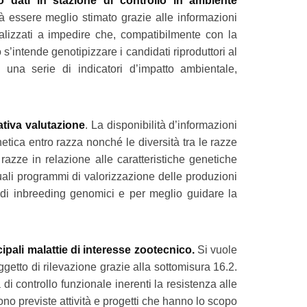
to dati in stazione di controllo in ambiente
trà essere meglio stimato grazie alle informazioni
nalizzati a impedire che, compatibilmente con la
o s’intende genotipizzare i candidati riproduttori al
 una serie di indicatori d’impatto ambientale,
ativa valutazione
. La disponibilità d’informazioni
netica entro razza nonché le diversità tra le razze
 razze in relazione alle caratteristiche genetiche
uali programmi di valorizzazione delle produzioni
i di inbreeding genomici e per meglio guidare la
ipali malattie di interesse zootecnico.
Si vuole
ggetto di rilevazione grazie alla sottomisura 16.2.
à di controllo funzionale inerenti la resistenza alle
sono previste attività e progetti che hanno lo scopo