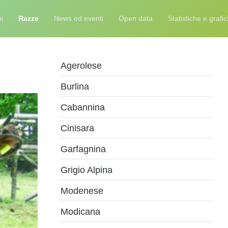
i
Razze
News ed eventi
Open data
Statistiche e grafic
Agerolese
Burlina
Cabannina
Cinisara
Garfagnina
Grigio Alpina
Modenese
Modicana