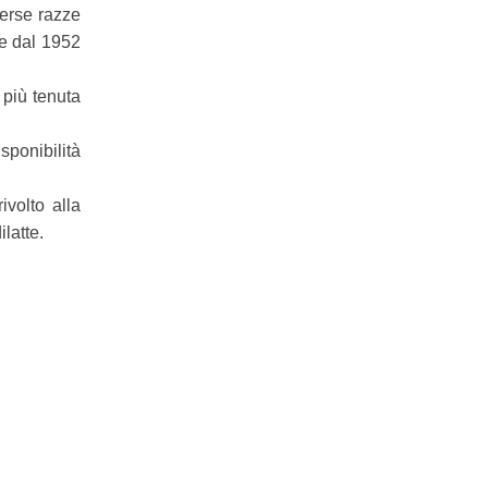
verse razze
he dal 1952
 più tenuta
sponibilità
ivolto alla
latte.