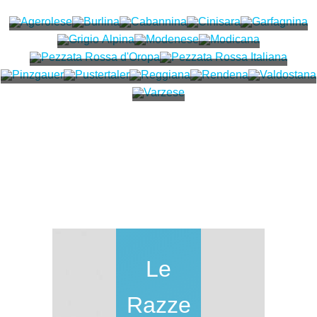
Agerolese
Burlina
Cabannina
Cinisara
Garfagnina
Grigio Alpina
Modenese
Modicana
Pezzata Rossa d'Oropa
Pezzata Rossa Italiana
Pinzgauer
Pustertaler
Reggiana
Rendena
Valdostana
Varzese
Le
Razze